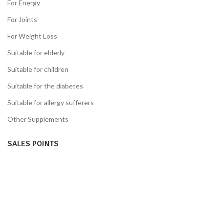
For Energy
For Joints
For Weight Loss
Suitable for elderly
Suitable for children
Suitable for the diabetes
Suitable for allergy sufferers
Other Supplements
SALES POINTS
თბილისი,ჩიტაიას ქუჩა #17.
YOU MAY INTERESTED
Discover