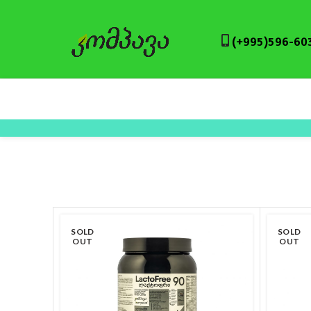
(+995)596-60
SOLD
SOLD
OUT
OUT