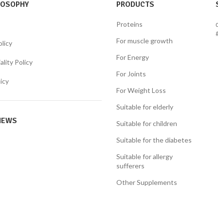
LOSOPHY
PRODUCTS
Proteins
For muscle growth
olicy
For Energy
lity Policy
For Joints
icy
For Weight Loss
Suitable for elderly
NEWS
Suitable for children
Suitable for the diabetes
Suitable for allergy
sufferers
Other Supplements